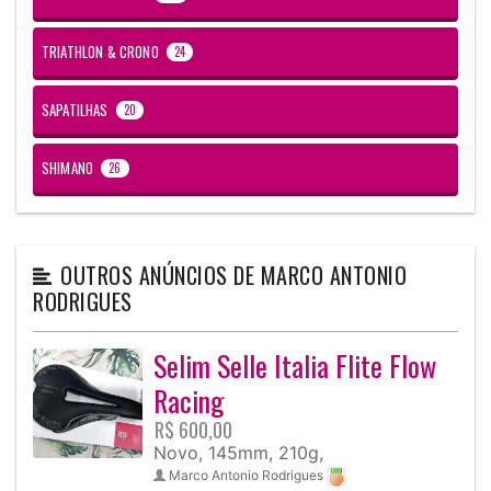
TRIATHLON & CRONO
24
SAPATILHAS
20
SHIMANO
26
OUTROS ANÚNCIOS DE
MARCO ANTONIO
RODRIGUES
Selim Selle Italia Flite Flow
Racing
R$ 600,00
Novo, 145mm, 210g,
Marco Antonio Rodrigues