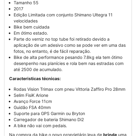
Tamanho 55
2017
Edição Limitada com conjunto Shimano Ultegra 11
velocidades
Bike bem cuidada
Em ótimo estado.
Parte do verniz no top tube foi retirado devido a
aplicação de um adesivo como se pode ver em uma das
fotos, no entanto, é de fácil reparação.
Bike de alta performance pesando 7.8kg ela tem ótimo
desenpenho nas planícies e rola bem nas estradas com
até 2500 de acumulado.
Caracteristicas técnicas:
Rodas Vision Trimax com pneu Vittoria Zaffiro Pro 28mm
Selim FisiK Arione
Avanço Force 11cm
Guidão FSA 40mm
Suporte para GPS Garmin ou Bryton
Carregador de bateria Shimano Di2
A bike não vai com pedais.
Na compra da bike o novo proprietário leva de
brinde
uma