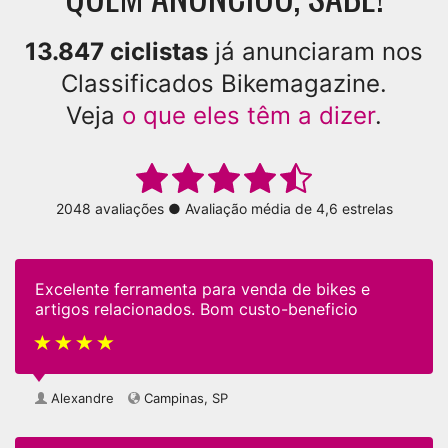
13.847 ciclistas
já anunciaram nos
Classificados Bikemagazine.
Veja
o que eles têm a dizer
.
2048 avaliações ● Avaliação média de 4,6 estrelas
Excelente ferramenta para venda de bikes e
artigos relacionados. Bom custo-beneficio
Alexandre
Campinas, SP