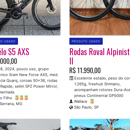
TO USADO
PRODUTO USADO
élo S5 AXS
Rodas Roval Alpinis
II
.000,00
R$ 11.990,00
8, 2024, pouco uso, grupo
ônico Sram New Force AXS, med.
Excelente estado, peso do co
cia Quarq, coroas 50x36, rodas
1.265g, freehub Shimano,
 Rapide, selim SPZ Power Mirror,
acompanham rotores Dura-Ac
mentada
pneus Continental GP5000
o Filho
Wallace
Serrana, MG
São Paulo, SP