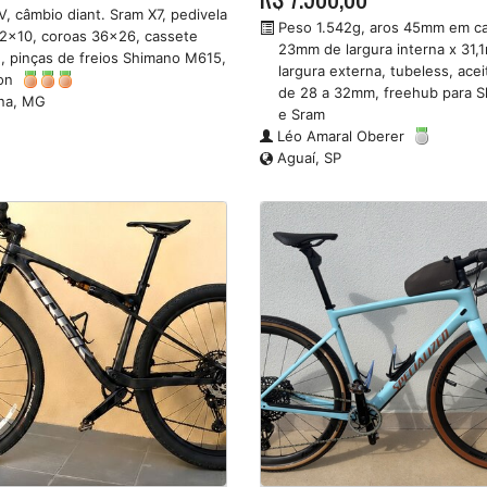
V, câmbio diant. Sram X7, pedivela
Peso 1.542g, aros 45mm em c
2x10, coroas 36x26, cassete
23mm de largura interna x 31
, pinças de freios Shimano M615,
largura externa, tubeless, ace
on
de 28 a 32mm, freehub para 
na, MG
e Sram
Léo Amaral Oberer
Aguaí, SP