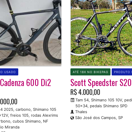
TO USADO
ATÉ 18X NO BIKEPAG
PRODUTO 
 Cadenza 600 Di2
Scott Speedster S20
5
R$ 4.000,00
.000,00
Tam 54, Shimano 105 10V, pedi
50x34, pedais Shimano SPD
4 2025, carbono, Shimano 105
Thales
x12V, freios 105, rodas Alexrims
São José dos Campos, SP
rbono, cubos Shimano, NF
io Miranda