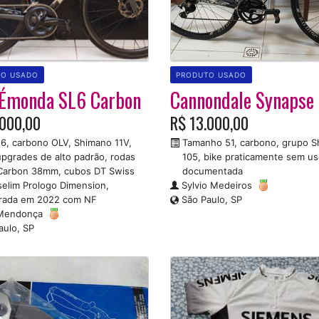
TO USADO
PRODUTO USADO
 Émonda SL6 Carbon
Cannondale Synapse 
.000,00
R$ 13.000,00
6, carbono OLV, Shimano 11V,
Tamanho 51, carbono, grupo 
pgrades de alto padrão, rodas
105, bike praticamente sem us
 Carbon 38mm, cubos DT Swiss
documentada
selim Prologo Dimension,
Sylvio Medeiros
rada em 2022 com NF
São Paulo, SP
Mendonça
aulo, SP