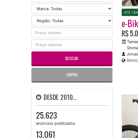
ATÉ 18
e-Bi
R$ 5.
Taman
Shima
Jonas
Soroc
LIMPAR
DESDE 2010...
25.623
anúncios publicados
13.061