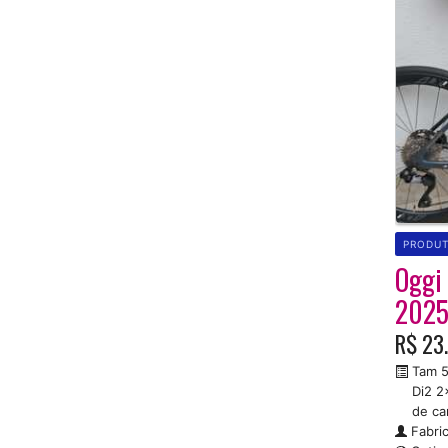
PRODU
Oggi
202
R$ 23
Tam 5
Di2 2
de ca
Fabric