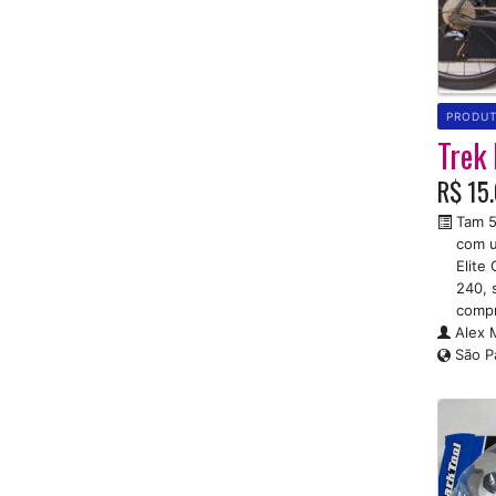
PRODU
Trek
R$ 15
Tam 5
com u
Elite
240, 
comp
Alex 
São P