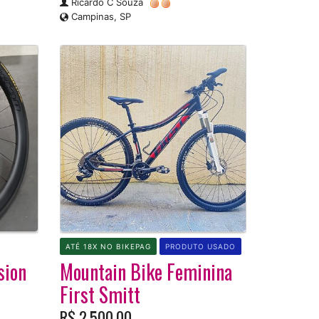
Ricardo C Souza
Campinas, SP
ATÉ 18X NO BIKEPAG
PRODUTO USADO
sion
Mountain Bike Feminina
First Smitt
R$ 2.500,00