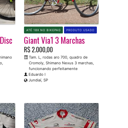
ATÉ 18X NO BIKEPAG
PRODUTO USADO
Disc
Giant Via1 3 Marchas
R$ 2.000,00
Shimano
Tam. L, rodas aro 700, quadro de
o,
Cromoly, Shimano Nexus 3 marchas,
funcionando perfeitamente
Eduardo l
Jundiaí, SP