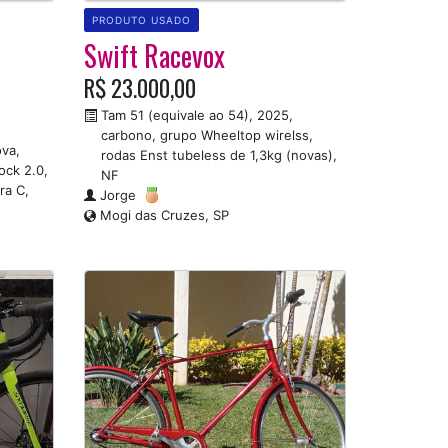
PRODUTO USADO
Swift Racevox
R$ 23.000,00
Tam 51 (equivale ao 54), 2025,
carbono, grupo Wheeltop wirelss,
va,
rodas Enst tubeless de 1,3kg (novas),
ock 2.0,
NF
rra C,
Jorge
Mogi das Cruzes, SP