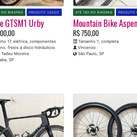
X NO BIKEPAG
PRODUTO USADO
ATÉ 18X NO BIKEPAG
PRODUTO 
ke GTSM1 Urby
Mountain Bike Aspe
000,00
R$ 750,00
ho 17, elétrica, componentes
Tamanho ?, completa
no, freios a disco hidráulicos
Vincenzo
 Tadeu Moreira
São Paulo, SP
aba, SP