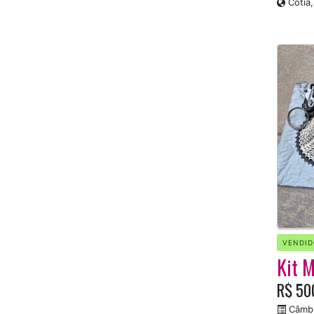
Cotia,
VENDID
Kit 
R$ 50
Câmbi