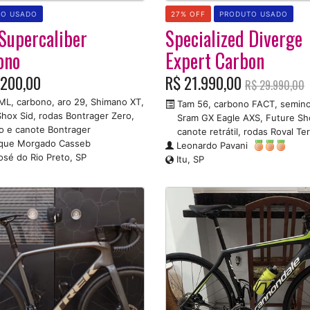
TO USADO
27% OFF
PRODUTO USADO
Supercaliber
Specialized Diverge
ono
Expert Carbon
.200,00
R$ 21.990,00
R$ 29.990,00
L, carbono, aro 29, Shimano XT,
Tam 56, carbono FACT, semino
hox Sid, rodas Bontrager Zero,
Sram GX Eagle AXS, Future Sh
o e canote Bontrager
canote retrátil, rodas Roval Te
que Morgado Casseb
Leonardo Pavani
osé do Rio Preto, SP
Itu, SP