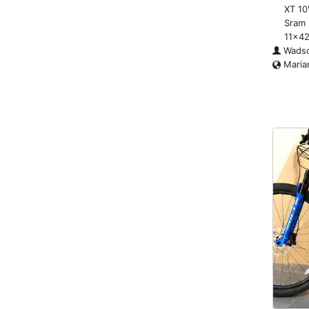
XT 10
Sram 
11x42
Wads
Maria