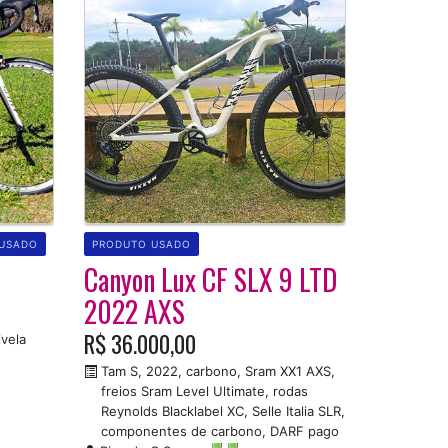
USADO
PRODUTO USADO
Canyon Lux CF SLX 9 LTD
2022 AXS
R$ 36.000,00
vela
Tam S, 2022, carbono, Sram XX1 AXS,
freios Sram Level Ultimate, rodas
Reynolds Blacklabel XC, Selle Italia SLR,
componentes de carbono, DARF pago