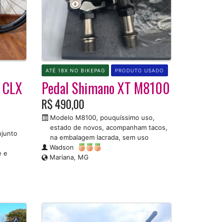
ATÉ 18X NO BIKEPAG
PRODUTO USADO
t CLX
Pedal Shimano XT M8100
R$ 490,00
Modelo M8100, pouquíssimo uso,
estado de novos, acompanham tacos,
njunto
na embalagem lacrada, sem uso
Wadson
e e
Mariana, MG