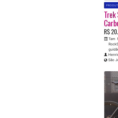
PRODU
Trek 
Carb
R$ 20
Tam M
RockS
guidã
Henri
São J