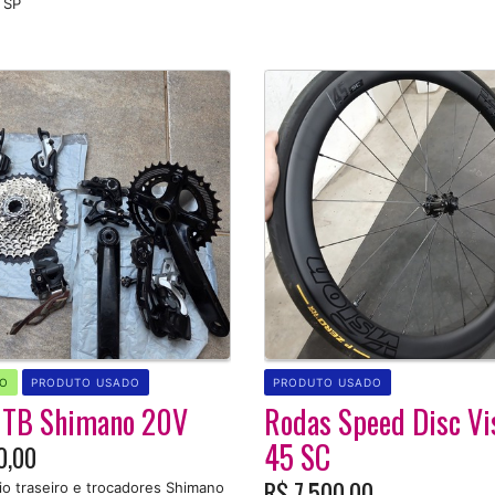
 SP
O
PRODUTO USADO
PRODUTO USADO
MTB Shimano 20V
Rodas Speed Disc Vi
45 SC
0,00
R$ 7.500,00
o traseiro e trocadores Shimano