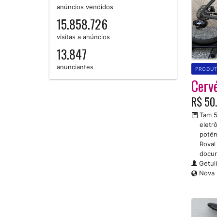
anúncios vendidos
15.858.726
visitas a anúncios
13.847
anunciantes
PRODU
Cerv
R$ 50
Tam 5
eletr
potên
Roval
docu
Getuli
Nova 