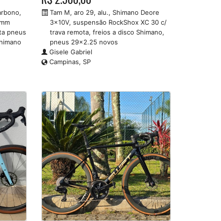
arbono,
Tam M, aro 29, alu., Shimano Deore
,1mm
3x10V, suspensão RockShox XC 30 c/
ita pneus
trava remota, freios a disco Shimano,
Shimano
pneus 29x2.25 novos
Gisele Gabriel
Campinas, SP