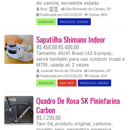
do canote, excelente estado
Bicy
São Bernardo do Campo, SP
Publicado em 05/12/2025
Visitas: 663
VENDIDO
PRODUTO USADO
Sapatilha Shimano Indoor
R$ 450,00
R$ 600,00
Tamanho 40/41 Brasil (43 Europa),
serve também para uso outdoor (road e
MTB), usada só 2 vezes
Jurandir Alves de Oliveira
Campinas, SP
Publicado em 05/12/2025
Visitas: 614
VENDIDO
25% OFF
PRODUTO USADO
Quadro De Rosa SK Pininfarina
Carbon
R$ 7.290,00
Tam 54, produto original, carbono,
modelo aero, geometria agressiva,