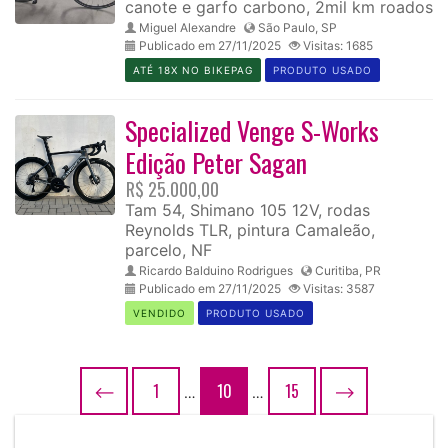
canote e garfo carbono, 2mil km roados
Miguel Alexandre
São Paulo, SP
Publicado em 27/11/2025
Visitas: 1685
ATÉ 18X NO BIKEPAG
PRODUTO USADO
Specialized Venge S-Works
Edição Peter Sagan
R$ 25.000,00
Tam 54, Shimano 105 12V, rodas
Reynolds TLR, pintura Camaleão,
parcelo, NF
Ricardo Balduino Rodrigues
Curitiba, PR
Publicado em 27/11/2025
Visitas: 3587
VENDIDO
PRODUTO USADO
⟵
1
10
15
⟶
…
…