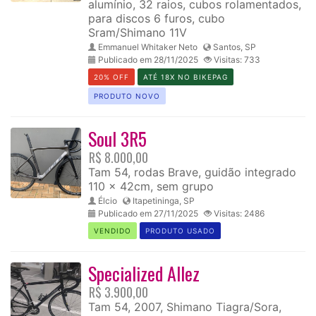
alumínio, 32 raios, cubos rolamentados,
para discos 6 furos, cubo
Sram/Shimano 11V
Emmanuel Whitaker Neto
Santos, SP
Publicado em 28/11/2025
Visitas: 733
20% OFF
ATÉ 18X NO BIKEPAG
PRODUTO NOVO
Soul 3R5
R$ 8.000,00
Tam 54, rodas Brave, guidão integrado
110 x 42cm, sem grupo
Élcio
Itapetininga, SP
Publicado em 27/11/2025
Visitas: 2486
VENDIDO
PRODUTO USADO
Specialized Allez
R$ 3.900,00
Tam 54, 2007, Shimano Tiagra/Sora,