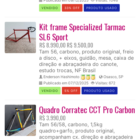
Publicado em 09/12/2025
Visitas: 1046
VENDIDO
33% OFF
PRODUTO USADO
Kit frame Specialized Tarmac
SL6 Sport
R$ 8.990,00
R$ 9.500,00
Tam 56, carbono, produto original, freio
a disco, + eixos, guidão, mesa, caixa de
direção e abraçadeira do canote,
estudo trocas, NF Brasil
Enderson Hashimoto
Osasco, SP
Publicado em 07/12/2025
Visitas: 672
VENDIDO
5% OFF
PRODUTO USADO
Quadro Corratec CCT Pro Carbon
R$ 3.990,00
Tam 56/58, carbono, 1,5kg
quadro+garfo, produto original,
acompanham cx. direção e abraçadeira