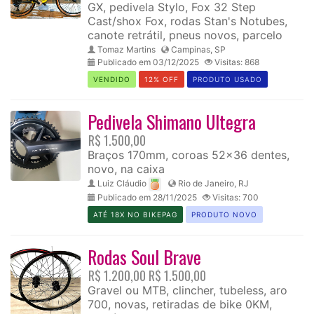
GX, pedivela Stylo, Fox 32 Step
Cast/shox Fox, rodas Stan's Notubes,
canote retrátil, pneus novos, parcelo
Tomaz Martins
Campinas, SP
Publicado em 03/12/2025
Visitas: 868
VENDIDO
12% OFF
PRODUTO USADO
Pedivela Shimano Ultegra
R$ 1.500,00
Braços 170mm, coroas 52x36 dentes,
novo, na caixa
Luiz Cláudio
Rio de Janeiro, RJ
Publicado em 28/11/2025
Visitas: 700
ATÉ 18X NO BIKEPAG
PRODUTO NOVO
Rodas Soul Brave
R$ 1.200,00
R$ 1.500,00
Gravel ou MTB, clincher, tubeless, aro
700, novas, retiradas de bike 0KM,