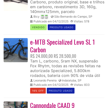
Carbono, produto original, base e trilhos
em carbono, revestimento 3D, 160g,
140mmx125mm, parcelo
Bicy
São Bernardo do Campo, SP
Publicado em 04/12/2025
Visitas: 578
VENDIDO
PRODUTO USADO
e-MTB Specialized Levo SL 1
Carbon
R$ 24.000,00
R$ 28.500,00
Tam L, carbono, Sram NX, suspensão
Fox Rhytm, todas as revisões feitas na
autorizada Specialized, 5.800km
rodados, bateria com 90% de vida útil
Leonardo Pereira
Indaiatuba, SP
Publicado em 04/12/2025
Visitas: 833
16% OFF
PRODUTO USADO
Cannondale CAAD 9