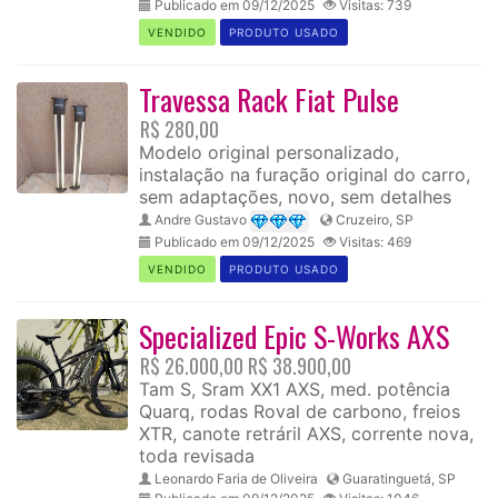
Publicado em 09/12/2025
Visitas: 739
VENDIDO
PRODUTO USADO
Travessa Rack Fiat Pulse
R$ 280,00
Modelo original personalizado,
instalação na furação original do carro,
sem adaptações, novo, sem detalhes
Andre Gustavo
Cruzeiro, SP
Publicado em 09/12/2025
Visitas: 469
VENDIDO
PRODUTO USADO
Specialized Epic S-Works AXS
R$ 26.000,00
R$ 38.900,00
Tam S, Sram XX1 AXS, med. potência
Quarq, rodas Roval de carbono, freios
XTR, canote retráril AXS, corrente nova,
toda revisada
Leonardo Faria de Oliveira
Guaratinguetá, SP