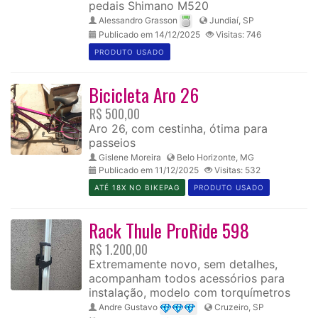
pedais Shimano M520
Alessandro Grasson
Jundiaí, SP
Publicado em 14/12/2025
Visitas: 746
PRODUTO USADO
Bicicleta Aro 26
R$ 500,00
Aro 26, com cestinha, ótima para
passeios
Gislene Moreira
Belo Horizonte, MG
Publicado em 11/12/2025
Visitas: 532
ATÉ 18X NO BIKEPAG
PRODUTO USADO
Rack Thule ProRide 598
R$ 1.200,00
Extremamente novo, sem detalhes,
acompanham todos acessórios para
instalação, modelo com torquímetros
Andre Gustavo
Cruzeiro, SP