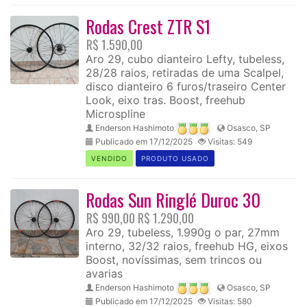
Rodas Crest ZTR S1
R$ 1.590,00
Aro 29, cubo dianteiro Lefty, tubeless,
28/28 raios, retiradas de uma Scalpel,
disco dianteiro 6 furos/traseiro Center
Look, eixo tras. Boost, freehub
Microspline
Enderson Hashimoto
Osasco, SP
Publicado em 17/12/2025
Visitas: 549
VENDIDO
PRODUTO USADO
Rodas Sun Ringlé Duroc 30
R$ 990,00
R$ 1.290,00
Aro 29, tubeless, 1.990g o par, 27mm
interno, 32/32 raios, freehub HG, eixos
Boost, novíssimas, sem trincos ou
avarias
Enderson Hashimoto
Osasco, SP
Publicado em 17/12/2025
Visitas: 580