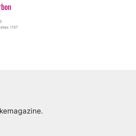
rbon
o
sitas: 1157
ikemagazine.