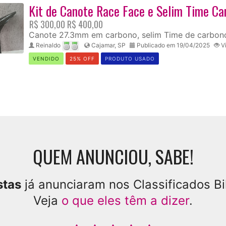
Kit de Canote Race Face e Selim Time Ca
R$ 300,00
R$ 400,00
Canote 27.3mm em carbono, selim Time de carbon
Reinaldo
Cajamar, SP
Publicado em 19/04/2025
Vi
VENDIDO
25% OFF
PRODUTO USADO
QUEM ANUNCIOU, SABE!
stas
já anunciaram nos Classificados B
Veja
o que eles têm a dizer
.