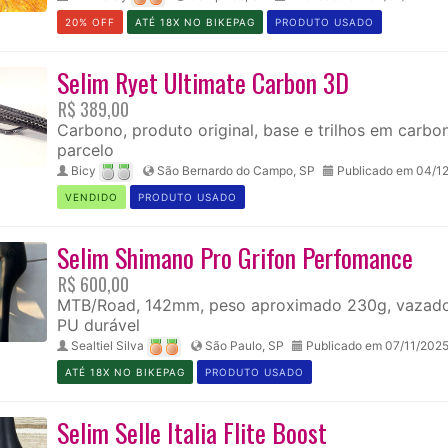
20% OFF
ATÉ 18X NO BIKEPAG
PRODUTO USADO
Selim Ryet Ultimate Carbon 3D
R$ 389,00
Carbono, produto original, base e trilhos em car
parcelo
Bicy
São Bernardo do Campo, SP
Publicado em 04/1
VENDIDO
PRODUTO USADO
Selim Shimano Pro Grifon Perfomance
R$ 600,00
MTB/Road, 142mm, peso aproximado 230g, vazado, 
PU durável
Sealtiel Silva
São Paulo, SP
Publicado em 07/11/202
ATÉ 18X NO BIKEPAG
PRODUTO USADO
Selim Selle Italia Flite Boost