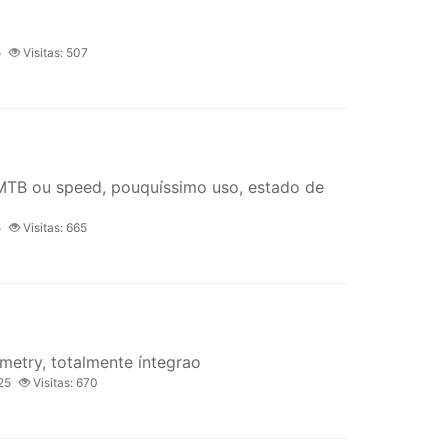
5
Visitas: 507
MTB ou speed, pouquíssimo uso, estado de
5
Visitas: 665
etry, totalmente íntegrao
25
Visitas: 670