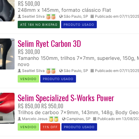
R$ 500,00
248mm x 145mm, formato clássico Flat
Sealtiel Silva
São Paulo, SP
Publicado em 07/11/202
ATÉ 18X NO BIKEPAG
PRODUTO USADO
Selim Ryet Carbon 3D
R$ 300,00
Tamanho 150mm, trilhos 7x7mm, superleve, 150g, 
novo
Sealtiel Silva
São Paulo, SP
Publicado em 07/11/202
VENDIDO
PRODUTO USADO
Selim Specialized S-Works Power
R$ 850,00
R$ 950,00
Trilhos de carboo 7x9mm, 143mm, 148g, Body Geom
Marcelo Jesus
Campinas, SP
Publicado em 13/08/20
VENDIDO
11% OFF
PRODUTO USADO